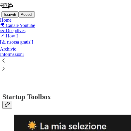
Iscriviti
Accedi
Home
🎥 Canale Youtube
👀 Deepdives
📌 How I
[⚠️ risorsa gratis!]
Leggi senza distrazioni su Substack
Archivio
Informazioni
[⚠️ risorse gratis!]
Startup Toolbox