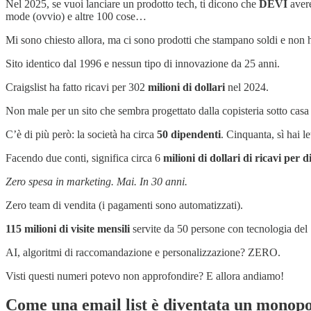
Nel 2025, se vuoi lanciare un prodotto tech, ti dicono che
DEVI
aver
mode (ovvio) e altre 100 cose…
Mi sono chiesto allora, ma ci sono prodotti che stampano soldi e non ha
Sito identico dal 1996 e nessun tipo di innovazione da 25 anni.
Craigslist ha fatto ricavi per 302
milioni di dollari
nel 2024.
Non male per un sito che sembra progettato dalla copisteria sotto cas
C’è di più però: la società ha circa
50 dipendenti
. Cinquanta, sì hai le
Facendo due conti, significa circa 6
milioni di dollari di ricavi per 
Zero spesa in marketing. Mai. In 30 anni.
Zero team di vendita (i pagamenti sono automatizzati).
115 milioni di visite mensili
servite da 50 persone con tecnologia del
AI, algoritmi di raccomandazione e personalizzazione? ZERO.
Visti questi numeri potevo non approfondire? E allora andiamo!
Come una email list è diventata un monopo