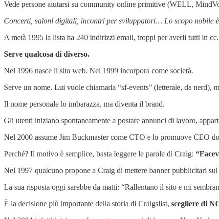
Vede persone aiutarsi su community online primitive (WELL, MindVox, U
Concerti, saloni digitali, incontri per sviluppatori… Lo scopo nobile 
A metà 1995 la lista ha 240 indirizzi email, troppi per averli tutti in cc.
Serve qualcosa di diverso.
Nel 1996 nasce il sito web. Nel 1999 incorpora come società.
Serve un nome. Lui vuole chiamarla “sf-events” (letterale, da nerd), ma
Il nome personale lo imbarazza, ma diventa il brand.
Gli utenti iniziano spontaneamente a postare annunci di lavoro, apparta
Nel 2000 assume Jim Buckmaster come CTO e lo promuove CEO do
Perché? Il motivo è semplice, basta leggere le parole di Craig:
“Facev
Nel 1997 qualcuno propone a Craig di mettere banner pubblicitari sul 
La sua risposta oggi sarebbe da matti: “Rallentano il sito e mi sembran
È la decisione più importante della storia di Craigslist,
scegliere di N