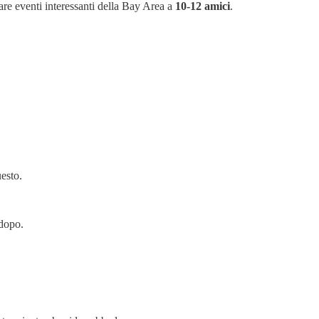
re eventi interessanti della Bay Area a
10-12 amici
.
uesto.
dopo.