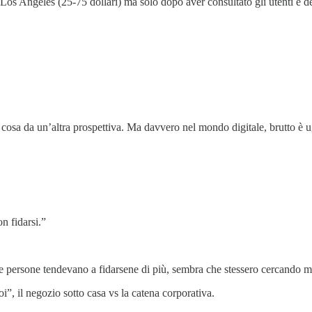
 Los Angeles (25-75 dollari) ma solo dopo aver consultato gli utenti e d
 cosa da un’altra prospettiva. Ma davvero nel mondo digitale, brutto è u
n fidarsi.”
le persone tendevano a fidarsene di più, sembra che stessero cercando 
”, il negozio sotto casa vs la catena corporativa.