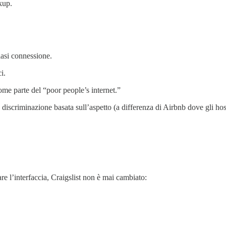
kup.
iasi connessione.
i.
ome parte del “poor people’s internet.”
discriminazione basata sull’aspetto (a differenza di Airbnb dove gli hos
e l’interfaccia, Craigslist non è mai cambiato: