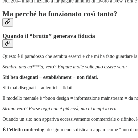
Nel 2004 infatti iniziano a far pagare annunci di lavoro a New York e
Ma perché ha funzionato così tanto?
Quando il “brutto” generava fiducia
Questo è il paradosso che sembra esserci e che mi ha fatto guardare la
Sembra una ca***ta, vero? Eppure molte volte può essere vero:
Siti ben disegnati = establishment = non fidati.
Siti mal disegnati = autentici = fidati.
Il modello mentale è “buon design = informazione mainstream = da no
Strano vero? Forse oggi non è più così, ma ai tempi lo era.
Quando un sito non appariva eccessivamente commerciale o rifinito, 
È l’effetto underdog
: design meno sofisticato appare come “uno di noi