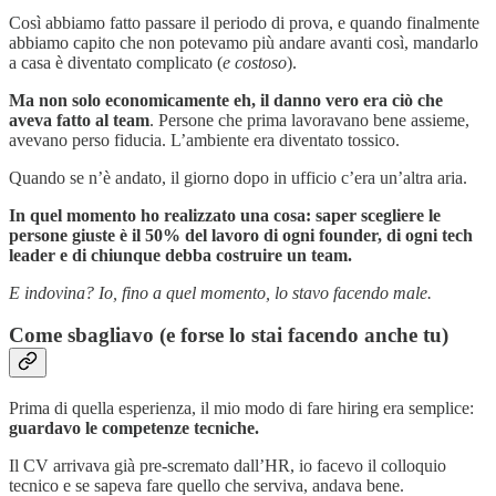
Così abbiamo fatto passare il periodo di prova, e quando finalmente
abbiamo capito che non potevamo più andare avanti così, mandarlo
a casa è diventato complicato (
e costoso
).
Ma non solo economicamente eh, il danno vero era ciò che
aveva fatto al team
. Persone che prima lavoravano bene assieme,
avevano perso fiducia. L’ambiente era diventato tossico.
Quando se n’è andato, il giorno dopo in ufficio c’era un’altra aria.
In quel momento ho realizzato una cosa: saper scegliere le
persone giuste è il 50% del lavoro di ogni founder, di ogni tech
leader e di chiunque debba costruire un team.
E indovina? Io, fino a quel momento, lo stavo facendo male.
Come sbagliavo (e forse lo stai facendo anche tu)
Prima di quella esperienza, il mio modo di fare hiring era semplice:
guardavo le competenze tecniche.
Il CV arrivava già pre-scremato dall’HR, io facevo il colloquio
tecnico e se sapeva fare quello che serviva, andava bene.