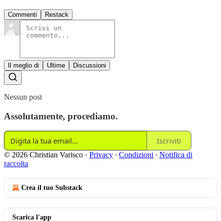
Commenti
Restack
Il meglio di
Ultime
Discussioni
Nessun post
Assolutamente, procediamo.
Iscriviti
© 2026 Christian Varisco
·
Privacy
∙
Condizioni
∙
Notifica di
raccolta
Crea il tuo Substack
Scarica l'app