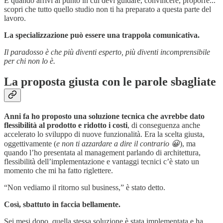
E quando arrivi al punto in cui devi guidare, convincere, proporre...
scopri che tutto quello studio non ti ha preparato a questa parte del
lavoro.
La specializzazione può essere una trappola comunicativa.
Il paradosso è che più diventi esperto, più diventi incomprensibile
per chi non lo è.
La proposta giusta con le parole sbagliate
Anni fa ho proposto una soluzione tecnica che avrebbe dato
flessibilità al prodotto e ridotto i costi
, di conseguenza anche
accelerato lo sviluppo di nuove funzionalità. Era la scelta giusta,
oggettivamente (
e non ti azzardare a dire il contrario 😀
), ma
quando l’ho presentata al management parlando di architettura,
flessibilità dell’implementazione e vantaggi tecnici c’è stato un
momento che mi ha fatto riglettere.
“Non vediamo il ritorno sul business,” è stato detto.
Così, sbattuto in faccia bellamente.
Sei mesi dopo, quella stessa soluzione è stata implementata e ha