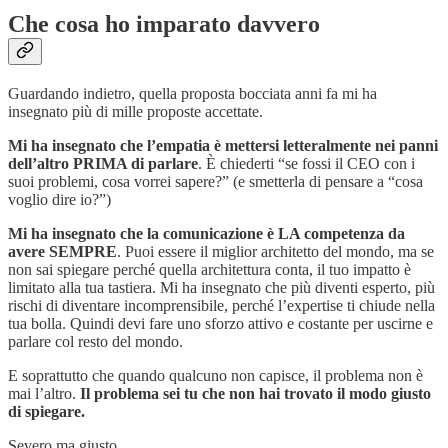
Che cosa ho imparato davvero
Guardando indietro, quella proposta bocciata anni fa mi ha
insegnato più di mille proposte accettate.
Mi ha insegnato che l’empatia è mettersi letteralmente nei panni
dell’altro PRIMA di parlare
. È chiederti “se fossi il CEO con i
suoi problemi, cosa vorrei sapere?” (e smetterla di pensare a “cosa
voglio dire io?”)
Mi ha insegnato che la comunicazione è LA competenza da
avere SEMPRE
. Puoi essere il miglior architetto del mondo, ma se
non sai spiegare perché quella architettura conta, il tuo impatto è
limitato alla tua tastiera. Mi ha insegnato che più diventi esperto, più
rischi di diventare incomprensibile, perché l’expertise ti chiude nella
tua bolla. Quindi devi fare uno sforzo attivo e costante per uscirne e
parlare col resto del mondo.
E soprattutto che quando qualcuno non capisce, il problema non è
mai l’altro.
Il problema sei tu che non hai trovato il modo giusto
di spiegare.
Severo ma giusto.