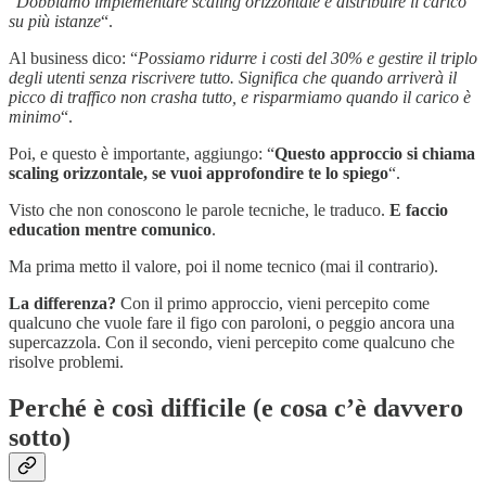
“
Dobbiamo implementare scaling orizzontale e distribuire il carico
su più istanze
“.
Al business dico: “
Possiamo ridurre i costi del 30% e gestire il triplo
degli utenti senza riscrivere tutto. Significa che quando arriverà il
picco di traffico non crasha tutto, e risparmiamo quando il carico è
minimo
“.
Poi, e questo è importante, aggiungo: “
Questo approccio si chiama
scaling orizzontale, se vuoi approfondire te lo spiego
“.
Visto che non conoscono le parole tecniche, le traduco.
E faccio
education mentre comunico
.
Ma prima metto il valore, poi il nome tecnico (mai il contrario).
La differenza?
Con il primo approccio, vieni percepito come
qualcuno che vuole fare il figo con paroloni, o peggio ancora una
supercazzola. Con il secondo, vieni percepito come qualcuno che
risolve problemi.
Perché è così difficile (e cosa c’è davvero
sotto)