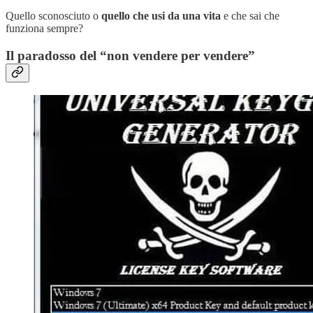
Quello sconosciuto o
quello che usi da una vita
e che sai che
funziona sempre?
Il paradosso del “non vendere per vendere”