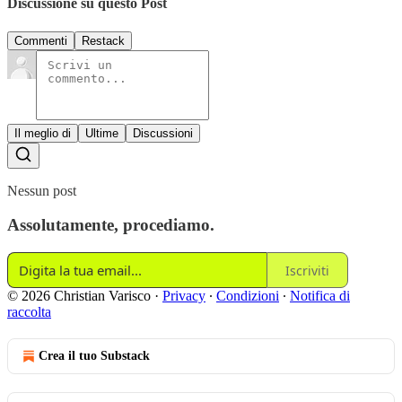
Discussione su questo Post
Commenti
Restack
Il meglio di
Ultime
Discussioni
Nessun post
Assolutamente, procediamo.
Iscriviti
© 2026 Christian Varisco
·
Privacy
∙
Condizioni
∙
Notifica di
raccolta
Crea il tuo Substack